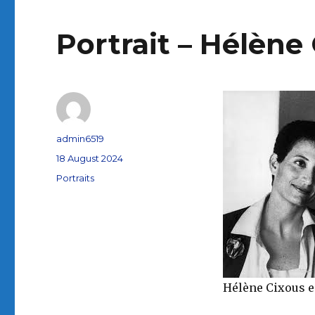
Portrait – Hélène
Author
admin6519
Posted
18 August 2024
on
Categories
Portraits
Hélène Cixous e