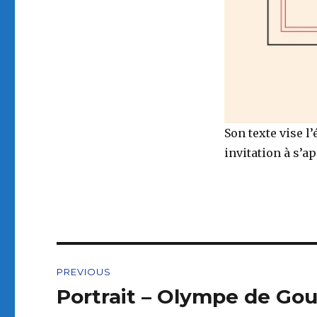
Son texte vise l
invitation à s’
Post
PREVIOUS
navigation
Portrait – Olympe de Go
Previous
post: