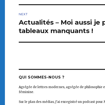
NEXT
Actualités – Moi aussi je 
Next
post:
tableaux manquants !
QUI SOMMES-NOUS ?
A
grégée de lettres modernes, agrégée de philosophie et d
féminine.
Sur le plan des médias, j’ai enregistré un podcast pour 